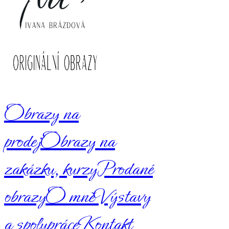
Obrazy na
prodej
Obrazy na
zakázku, kurzy
Prodané
obrazy
O mně
Výstavy
a spolupráce
Kontakt