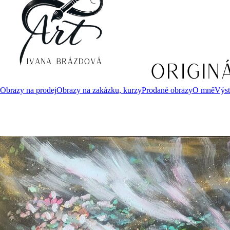
Obrazy na prodej
Obrazy na zakázku, kurzy
Prodané obrazy
O mně
Výst