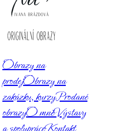
Obrazy na
prodej
Obrazy na
zakázku, kurzy
Prodané
obrazy
O mně
Výstavy
a spolupráce
Kontakt